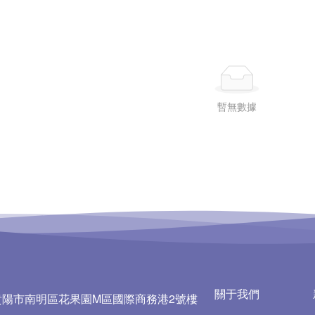
暫無數據
關于我們
貴陽市南明區花果園M區國際商務港2號樓