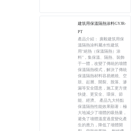
建筑用保溫隔熱涂料GYJR-
PT
產品介紹： 廣毅建筑用保
溫隔熱涂料屬水性建筑
用“絕熱（保溫隔熱）涂
料”，集保溫、隔熱、裝飾
于一體，改變了傳統的墻體
保溫隔熱模式，解決了傳統
保溫隔熱材料容易燃燒、空
鼓、起層、開裂、脫落、滲
漏等安全隱患，施工更方便
快捷、更安全、環保、節
能、經濟。 產品九大特點
保溫隔熱性能效果顯著：極
大地減少了墻體的吸熱量，
避免了墻體溫度過度變化產
生的應力，降低了墻體開