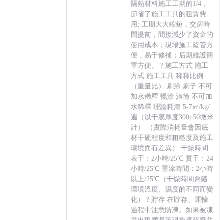
隔熱材料施工工期的1/4，
節省了施工工具的租賃費
用; 工期大大縮短，交房時
間提前，間接減少了資金的
使用成本；現場施工監管方
便，易于修補；后期維護簡
單方便。 ? 施工方式 施工
方式 施工工具 稀釋比例
（重量比） 刷涂 刷子 不可
加水稀釋 輥涂 滾筒 不可加
水稀釋 理論耗漆 5-7㎡/kg/
遍（以干膜厚度300±50微米
計） （實際消耗量會因底
材干硬程度和粗糙度及施工
環境而有差異） 干燥時間
表干：2小時/25℃ 實干：24
小時/25℃ 重涂時間：2小時
以上/25℃（干燥時間會隨
環境溫度、濕度的不同而變
化） ? 貯存 在貯存、運輸
過程中注意防凍。如果被凍