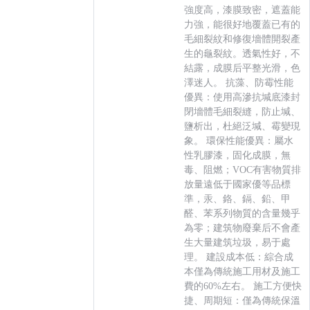
強度高，漆膜致密，遮蓋能
力強，能很好地覆蓋已有的
毛細裂紋和修復墻體開裂產
生的龜裂紋。透氣性好，不
結露，成膜后平整光滑，色
澤迷人。 抗藻、防霉性能
優異：使用高滲抗堿底漆封
閉墻體毛細裂縫，防止堿、
鹽析出，杜絕泛堿、霉變現
象。 環保性能優異：屬水
性乳膠漆，固化成膜，無
毒、阻燃；VOC有害物質排
放量遠低于國家優等品標
準，汞、鉻、鎘、鉛、甲
醛、苯系列物質的含量幾乎
為零；建筑物廢棄后不會產
生大量建筑垃圾，易于處
理。 建設成本低：綜合成
本僅為傳統施工用材及施工
費的60%左右。 施工方便快
捷、周期短：僅為傳統保溫