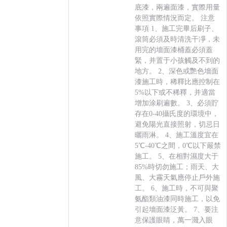
底漆，兩遍面漆，實際用量
依照實際情況而定。 注意
事項 1、施工完畢后刷子、
滾筒必須及時清洗干凈，未
用完的墻面漆桶蓋必須蓋
緊，并置于小孩觸及不到的
地方。 2、深色或艷色墻面
漆施工時，稀釋比應控制在
5%以下或不稀釋，并適當
增加涂刷遍數。 3、必須貯
存在0-40攝氏度的環境中，
避免陽光直接照射，切忌日
曬雨淋。 4、施工溫度宜在
5℃-40℃之間，0℃以下嚴禁
施工。 5、在相對濕度大于
85%時切勿施工；雨天、大
風、大霧天氣應停止戶外施
工。 6、施工時，不可與聚
氨酯類油漆同時施工，以免
引起墻面漆泛黃。 7、要注
意保護眼睛，萬一濺入眼