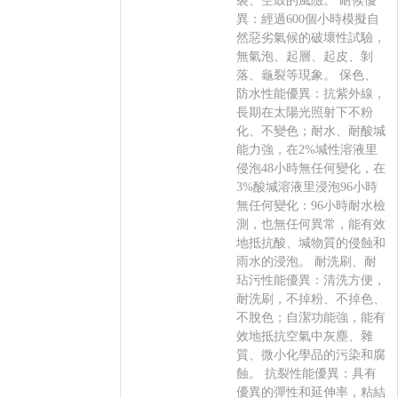
裂、空鼓的風險。 耐候優
異：經過600個小時模擬自
然惡劣氣候的破壞性試驗，
無氣泡、起層、起皮、剝
落、龜裂等現象。 保色、
防水性能優異：抗紫外線，
長期在太陽光照射下不粉
化、不變色；耐水、耐酸堿
能力強，在2%堿性溶液里
侵泡48小時無任何變化，在
3%酸堿溶液里浸泡96小時
無任何變化：96小時耐水檢
測，也無任何異常，能有效
地抵抗酸、堿物質的侵蝕和
雨水的浸泡。 耐洗刷、耐
玷污性能優異：清洗方便，
耐洗刷，不掉粉、不掉色、
不脫色；自潔功能強，能有
效地抵抗空氣中灰塵、雜
質、微小化學品的污染和腐
蝕。 抗裂性能優異：具有
優異的彈性和延伸率，粘結