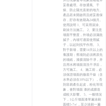
并出現膠凝等現象應報廢并
妥善處理。存放通風、干
燥、防止陽光直射的地方。
產品若未開啟而且經妥善保
存，貯存有效期為24個月。
使用說明 1、可采用滾涂、
刷涂方法施工。 2、要注意
墻面平整度，外墻必須滿批
膩子，內墻可適當使用膩
子，以起到找平作用。 3、
對于新墻，需要14天以上的
養護期；舊墻則必須將原先
的墻紙，漆膜清除干凈，并
且用水將墻面清洗干凈后，
方可施工。 4、施工前，必
須保證墻面的徹底干燥（含
水率必須在10%以下），否
則容易產生起皮，粉化等現
象，會對墻面 漆的成膜造
成較大影響。 5、一般情況
下，1公斤墻面漆單遍涂刷
面積5-7㎡，至少涂刷一遍