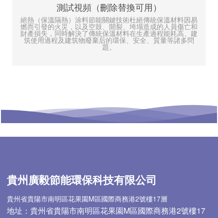
測試視頻（刪除替換可用）
絕熱（保溫隔熱）涂料節能關鍵技術杜絕傳統保溫材料因易
燃而引發的火災，以及空鼓、開裂、垮塌造成的人員傷亡和
財產損失，同時解決了傳統保溫材料在生產過程能耗高、建
筑使用過程及建筑物廢棄后的環保、安全、質量等諸多問
題。
貴州廣毅節能環保科技有限公司
貴州省貴陽市南明區花果園M區國際商務港2號樓17層
地址：貴州省貴陽市南明區花果園M區國際商務港2號樓17