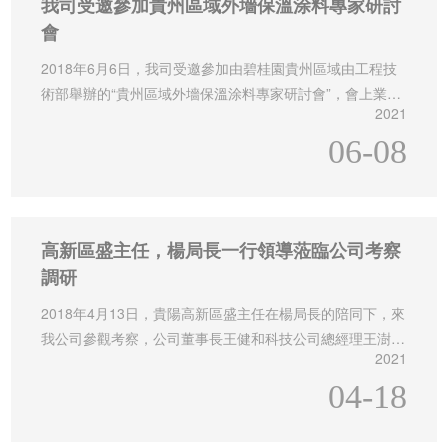
我司受邀參加貴州區域外墻保溫涂料專家研討
會
2018年6月6日，我司受邀參加由碧桂園貴州區域由工程技
術部舉辦的“貴州區域外墻保溫涂料專家研討會”，會上業界
2021
專家，就貴州區域新材料、新技術應用的疑惑、困難進行研
討，進一步對新材料、新技術應用進行推廣、落地。
06-08
高新區盛主任，楊局長一行領導蒞臨公司考察
調研
2018年4月13日，貴陽高新區盛主任在楊局長的陪同下，來
我公司參觀考察，公司董事長王健和科技公司總經理王澍給
2021
予了熱情招待，就產品建筑用絕熱（保溫隔熱）涂料及公司
發展規劃進行深入的交流。
04-18