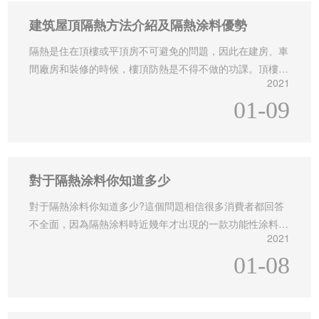
建筑屋頂隔熱方法介紹及隔熱涂料優勢
隔熱是住在頂樓或平頂房不可避免的問題，因此在建房、車
間廠房和裝修的時候，樓頂防熱是不得不做的功課。頂樓防
2021
熱有很多方法
01-09
對于隔熱涂料你知道多少
對于隔熱涂料你知道多少?這個問題相信很多消費者都回答
不全面，因為隔熱涂料時近幾年才出現的一款功能性涂料，
2021
早期主要用于工業設備，在民用建筑上的運用也是近幾年才
投放市場，網上對隔熱涂料的注釋也都是用專業的術語消費
01-08
者根本看不懂更別說理解了，那么怎么去通俗易懂的解釋隔
熱涂料，讓消費者真正了解隔熱涂料的好處呢?