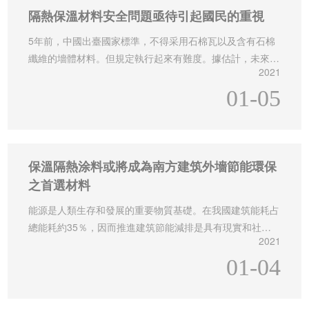
隔熱保溫材料安全問題亟待引起國民的重視
5年前，中國出臺國家標準，不得采用石棉瓦以及含有石棉
纖維的墻體材料。但規定執行起來有難度。據估計，未來2
2021
0年，中國每年死于與溫石棉有關疾病的人數將達1.5萬人。
01-05
保溫隔熱涂料或將成為南方建筑外墻節能環保
之首選材料
能源是人類生存和發展的重要物質基礎。在我國建筑能耗占
總能耗約35％，因而推進建筑節能減排是具有現實和社會
2021
意義的。我國應從建筑節能減排入手，剖析建筑節能減排的
環節控制和措施創新，而保溫涂料作為外墻裝飾的首選，全
01-04
國大部分的市場卻處于未開發狀態，市場空間巨大。