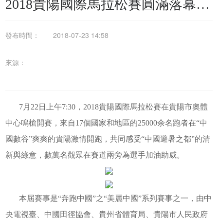
2018貴陽國際馬拉松賽圓滿落幕，
我司所有參賽代表均成功完賽
發布時間：
2018-07-23 14:58
來源：
7月22日上午7:30，2018貴陽國際馬拉松賽在貴陽市奧體
中心鳴槍開賽，來自17個國家和地區的25000余名跑者在“中
國數谷”爽爽的貴陽激情開跑，共同感受“中國避暑之都”的清
新與綠意，數萬名觀眾在賽道兩旁為選手加油助威。
本屆賽事是“奔跑中國”之“美麗中國”系列賽事之一，由中
央電視臺、中國田徑協會、貴州省體育局、貴陽市人民政府