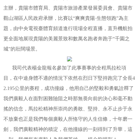
主辦，貴陽市體育局、貴陽市旅游產業發展委員會、貴陽市
觀山湖區人民政府承辦，比賽以“爽爽貴陽·生態領跑”為主
題，由中央電視臺體育頻道進行現場全程直播，直升機航拍
更全面地展現貴陽的美麗景致和數萬名跑者奔跑于“千園之
城”的壯闊場景。
我司代表楊金龍報名參加了此事賽事的全程馬拉松項
目，在中途身體不適的情況下依然在烈日下堅持跑完了全長4
2.195公里的賽程，成功撞線，他用自己的堅毅和勇氣詮釋了
我們廣毅人在面對困難險阻之時那無畏向前的決心和毫不動
搖的信念，馬拉松精神所崇尚的勇敢、堅持、永不止步于永
不放棄也正是我們每個廣毅人所恪守的人生信條，十年磨一
劍，我們廣毅精神的積淀，在他撞線的一刻得到了升華，這