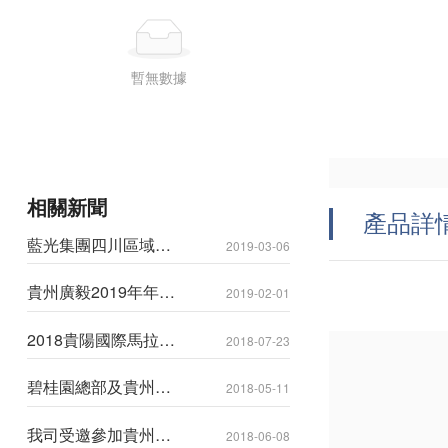
暫無數據
相關新聞
產品詳
藍光集團四川區域領
2019-03-06
導來貴州廣毅公司進
行考察交流
貴州廣毅2019年年會
2019-02-01
圓滿結束！
2018貴陽國際馬拉松
2018-07-23
賽圓滿落幕，我司所
有參賽代表均成功完
碧桂園總部及貴州公
賽
2018-05-11
司領導專家一行來我
司進行考察交流
我司受邀參加貴州區
2018-06-08