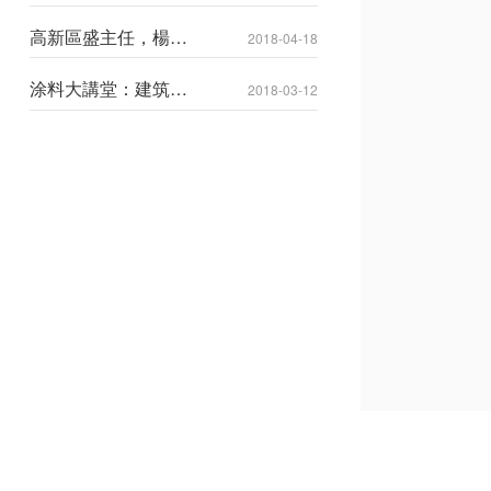
域外墻保溫涂料專家
研討會
高新區盛主任，楊局
2018-04-18
長一行領導蒞臨公司
考察調研
涂料大講堂：建筑反
2018-03-12
射隔熱涂料—熱反射
型