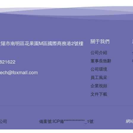
關于我們
貴陽市南明區花果園M區國際商務港2號樓
公司介紹
董事長致辭
821622
公司環境
ech@foxmail.com
員工風采
企業視頻
文件下載
網
限公司
備案號:ICP備**************_1號