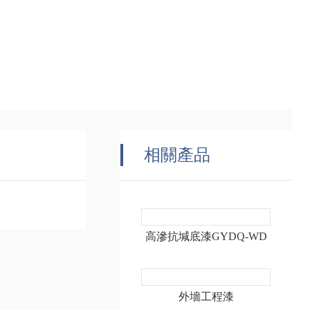
相關產品
高滲抗堿底漆GYDQ-WD
外墻工程漆