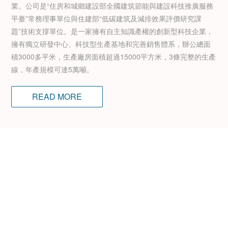
業。公司是“住房和城鄉建設部全國建筑節能與建設科技推廣服務
平臺”常務理事單位與住建部“低碳建筑及減排效果評價研究課
題”技術支撐單位。是一家擁有自主知識產權的創新型科技企業，
擁有獨立研發中心、科技型生產基地和完善銷售體系，辦公總面
積3000多平米，生產廠房面積超過15000平方米，3條完整的生產
線，年產規模可達5萬噸。
READ MORE
服務與支持
一家擁有自主知識產權的創新型科技企業