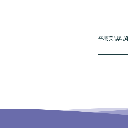
平壩美誠凱