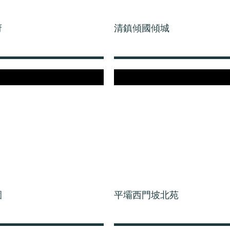
府
清鎮傾國傾城
園
平壩西門坡北苑