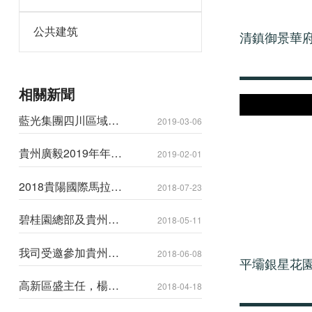
公共建筑
清鎮御景華
相關新聞
藍光集團四川區域領
2019-03-06
導來貴州廣毅公司進
行考察交流
貴州廣毅2019年年會
2019-02-01
圓滿結束！
2018貴陽國際馬拉松
2018-07-23
賽圓滿落幕，我司所
有參賽代表均成功完
碧桂園總部及貴州公
賽
2018-05-11
司領導專家一行來我
司進行考察交流
我司受邀參加貴州區
2018-06-08
平壩銀星花
域外墻保溫涂料專家
研討會
高新區盛主任，楊局
2018-04-18
長一行領導蒞臨公司
考察調研