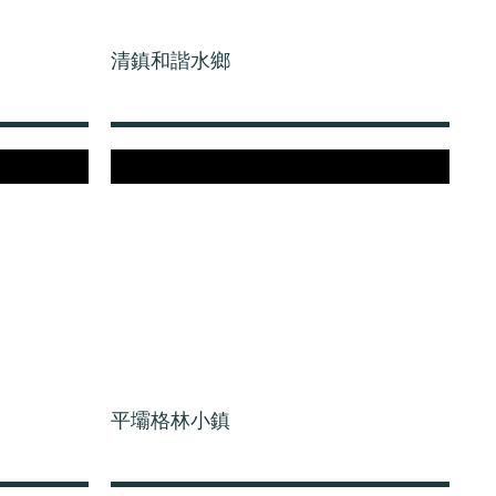
清鎮和諧水鄉
平壩格林小鎮