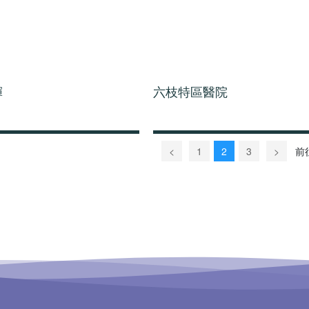
輝
六枝特區醫院
<
1
2
3
>
前