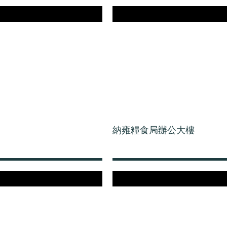
納雍糧食局辦公大樓