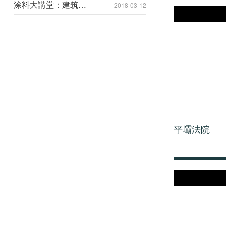
涂料大講堂：建筑反
2018-03-12
射隔熱涂料—熱反射
型
平壩法院