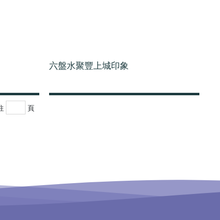
六盤水聚豐上城印象
往
頁